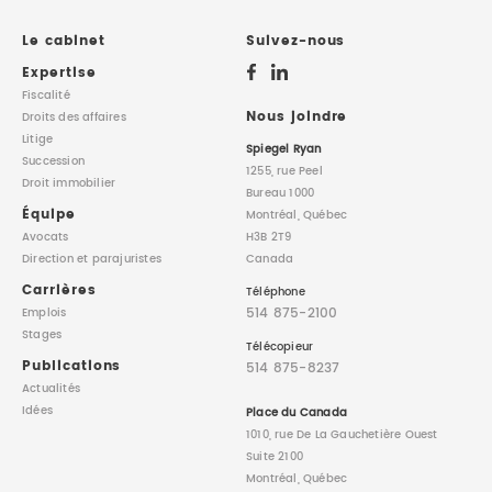
DROIT IMMOBILIER
STAGES
CONTACTEZ-NOUS
Le cabinet
Suivez-nous
Expertise
PROPRIÉTÉ INTELLECTUELLE
Fiscalité
Nous joindre
Droits des affaires
Litige
DROIT DE LA FAMILLE
Spiegel Ryan
Succession
1255, rue Peel
Droit immobilier
Bureau 1000
Équipe
Montréal, Québec
Avocats
H3B 2T9
Direction
et parajuristes
Canada
Carrières
Téléphone
514 875-2100
Emplois
Stages
Télécopieur
Publications
514 875-8237
Actualités
Idées
Place du Canada
1010, rue De La Gauchetière Ouest
Suite 2100
Montréal, Québec