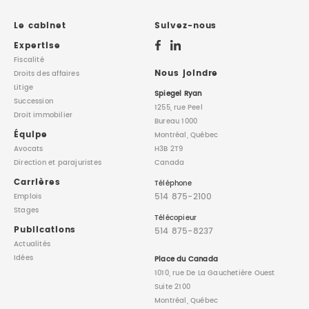
DROIT IMMOBILIER
STAGES
CONTACTEZ-NOUS
Le cabinet
Suivez-nous
Expertise
PROPRIÉTÉ INTELLECTUELLE
Fiscalité
Nous joindre
Droits des affaires
Litige
DROIT DE LA FAMILLE
Spiegel Ryan
Succession
1255, rue Peel
Droit immobilier
Bureau 1000
Équipe
Montréal, Québec
Avocats
H3B 2T9
Direction
et parajuristes
Canada
Carrières
Téléphone
514 875-2100
Emplois
Stages
Télécopieur
Publications
514 875-8237
Actualités
Idées
Place du Canada
1010, rue De La Gauchetière Ouest
Suite 2100
Montréal, Québec