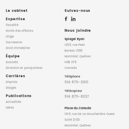
DROIT IMMOBILIER
STAGES
CONTACTEZ-NOUS
Le cabinet
Suivez-nous
Expertise
PROPRIÉTÉ INTELLECTUELLE
Fiscalité
Nous joindre
Droits des affaires
Litige
DROIT DE LA FAMILLE
Spiegel Ryan
Succession
1255, rue Peel
Droit immobilier
Bureau 1000
Équipe
Montréal, Québec
Avocats
H3B 2T9
Direction
et parajuristes
Canada
Carrières
Téléphone
514 875-2100
Emplois
Stages
Télécopieur
Publications
514 875-8237
Actualités
Idées
Place du Canada
1010, rue De La Gauchetière Ouest
Suite 2100
Montréal, Québec