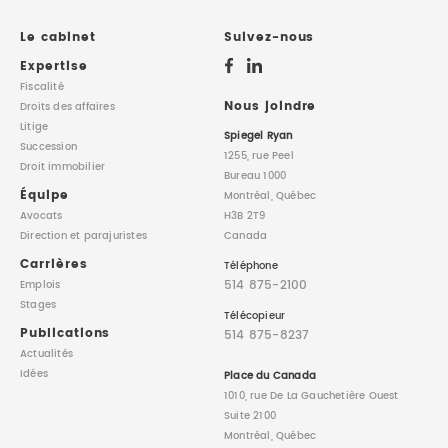
DROIT IMMOBILIER
STAGES
CONTACTEZ-NOUS
Le cabinet
Suivez-nous
Expertise
PROPRIÉTÉ INTELLECTUELLE
Fiscalité
Nous joindre
Droits des affaires
Litige
DROIT DE LA FAMILLE
Spiegel Ryan
Succession
1255, rue Peel
Droit immobilier
Bureau 1000
Équipe
Montréal, Québec
Avocats
H3B 2T9
Direction
et parajuristes
Canada
Carrières
Téléphone
514 875-2100
Emplois
Stages
Télécopieur
Publications
514 875-8237
Actualités
Idées
Place du Canada
1010, rue De La Gauchetière Ouest
Suite 2100
Montréal, Québec