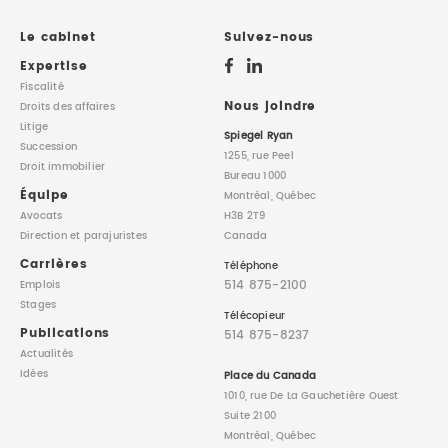
DROIT IMMOBILIER
STAGES
CONTACTEZ-NOUS
Le cabinet
Suivez-nous
Expertise
PROPRIÉTÉ INTELLECTUELLE
Fiscalité
Nous joindre
Droits des affaires
Litige
DROIT DE LA FAMILLE
Spiegel Ryan
Succession
1255, rue Peel
Droit immobilier
Bureau 1000
Équipe
Montréal, Québec
Avocats
H3B 2T9
Direction
et parajuristes
Canada
Carrières
Téléphone
514 875-2100
Emplois
Stages
Télécopieur
Publications
514 875-8237
Actualités
Idées
Place du Canada
1010, rue De La Gauchetière Ouest
Suite 2100
Montréal, Québec