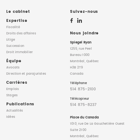
DROIT IMMOBILIER
STAGES
CONTACTEZ-NOUS
Le cabinet
Suivez-nous
Expertise
PROPRIÉTÉ INTELLECTUELLE
Fiscalité
Nous joindre
Droits des affaires
Litige
DROIT DE LA FAMILLE
Spiegel Ryan
Succession
1255, rue Peel
Droit immobilier
Bureau 1000
Équipe
Montréal, Québec
Avocats
H3B 2T9
Direction
et parajuristes
Canada
Carrières
Téléphone
514 875-2100
Emplois
Stages
Télécopieur
Publications
514 875-8237
Actualités
Idées
Place du Canada
1010, rue De La Gauchetière Ouest
Suite 2100
Montréal, Québec