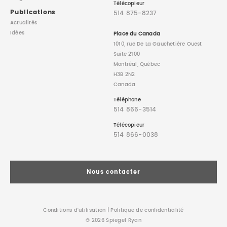
Télécopieur
Publications
514 875-8237
Actualités
Idées
Place du Canada
1010, rue De La Gauchetière Ouest
Suite 2100
Montréal, Québec
H3B 2N2
Canada
Téléphone
514 866-3514
Télécopieur
514 866-0038
Nous contacter
Conditions d’utilisation
|
Politique de confidentialité
© 2026 Spiegel Ryan