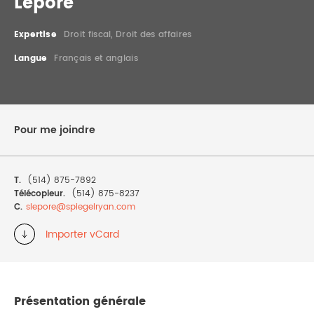
Lepore
DROIT IMMOBILIER
STAGES
CONTACTEZ-NOUS
Expertise
Droit fiscal, Droit des affaires
PROPRIÉTÉ INTELLECTUELLE
Langue
Français et anglais
DROIT DE LA FAMILLE
Pour me joindre
T.
(514) 875-7892
Télécopieur.
(514) 875-8237
C.
slepore@
spiegelryan.com
Importer vCard
Présentation générale