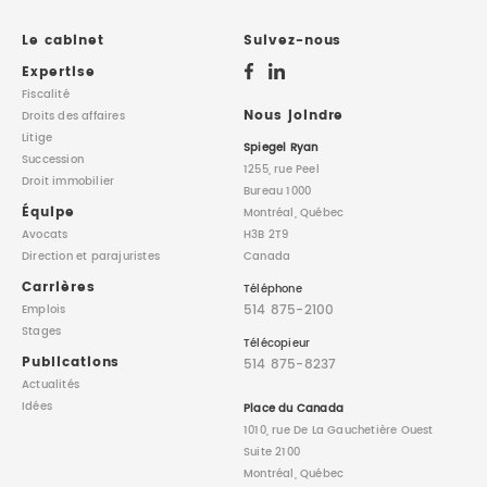
DROIT IMMOBILIER
STAGES
CONTACTEZ-NOUS
Le cabinet
Suivez-nous
Expertise
PROPRIÉTÉ INTELLECTUELLE
Fiscalité
Nous joindre
Droits des affaires
Litige
DROIT DE LA FAMILLE
Spiegel Ryan
Succession
1255, rue Peel
Droit immobilier
Bureau 1000
Équipe
Montréal, Québec
Avocats
H3B 2T9
Direction
et parajuristes
Canada
Carrières
Téléphone
514 875-2100
Emplois
Stages
Télécopieur
Publications
514 875-8237
Actualités
Idées
Place du Canada
1010, rue De La Gauchetière Ouest
Suite 2100
Montréal, Québec