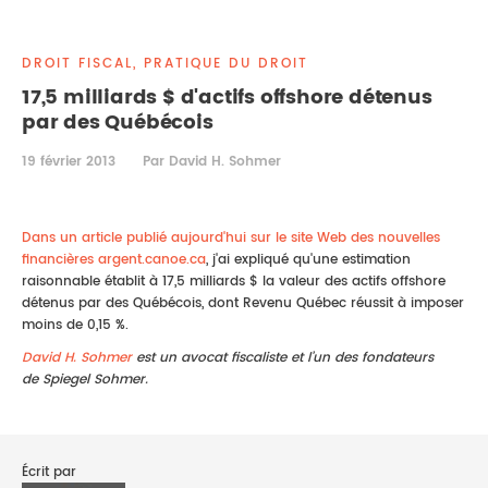
DROIT IMMOBILIER
STAGES
CONTACTEZ-NOUS
DROIT FISCAL, PRATIQUE DU DROIT
PROPRIÉTÉ INTELLECTUELLE
17,5 milliards $ d'actifs offshore détenus
par des Québécois
DROIT DE LA FAMILLE
19 février 2013
Par David H. Sohmer
Dans un article publié aujourd'hui sur le site Web des nouvelles
financières argent.canoe.ca
, j'ai expliqué qu'une estimation
raisonnable établit à 17,5 milliards $ la valeur des actifs offshore
détenus par des Québécois, dont Revenu Québec réussit à imposer
moins de 0,15 %.
David H. Sohmer
est un avocat fiscaliste et l’un des fondateurs
de Spiegel Sohmer.
Écrit par