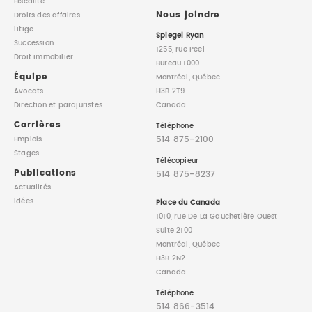
Fiscalité
Nous joindre
Droits des affaires
Litige
Spiegel Ryan
Succession
1255, rue Peel
Droit immobilier
Bureau 1000
Équipe
Montréal, Québec
Avocats
H3B 2T9
Direction
et parajuristes
Canada
Carrières
Téléphone
514 875-2100
Emplois
Stages
Télécopieur
Publications
514 875-8237
Actualités
Idées
Place du Canada
1010, rue De La Gauchetière Ouest
Suite 2100
Montréal, Québec
H3B 2N2
Canada
Téléphone
514 866-3514