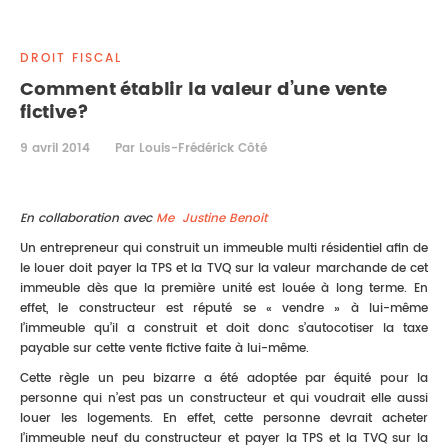
DROIT IMMOBILIER
STAGES
CONTACTEZ-NOUS
DROIT FISCAL
PROPRIÉTÉ INTELLECTUELLE
Comment établir la valeur d’une vente
fictive?
DROIT DE LA FAMILLE
9 avril 2014
Par Louis-Frédérick Côté
En collaboration avec
Me Justine Benoit
Un entrepreneur qui construit un immeuble multi résidentiel afin de
le louer doit payer la TPS et la TVQ sur la valeur marchande de cet
immeuble dès que la première unité est louée à long terme. En
effet, le constructeur est réputé se « vendre » à lui-même
l’immeuble qu’il a construit et doit donc s’autocotiser la taxe
payable sur cette vente fictive faite à lui-même.
Cette règle un peu bizarre a été adoptée par équité pour la
personne qui n’est pas un constructeur et qui voudrait elle aussi
louer les logements. En effet, cette personne devrait acheter
l’immeuble neuf du constructeur et payer la TPS et la TVQ sur la