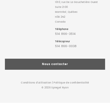
1010, rue De La Gauchetière Ouest
Suite 2100
Montréal, Québec
H3B 2N2
Canada
Téléphone
514 866-3514
Télécopieur
514 866-0038
Nous contacter
Conditions d’utilisation
|
Politique de confidentialité
© 2026 Spiegel Ryan