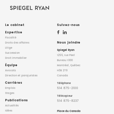
Le cabinet
Suivez-nous
Expertise
Fiscalité
Nous joindre
Droits des affaires
Litige
Spiegel Ryan
Succession
1255, rue Peel
Droit immobilier
Bureau 1000
Équipe
Montréal, Québec
Avocats
H3B 2T9
Direction
et parajuristes
Canada
Carrières
Téléphone
514 875-2100
Emplois
Stages
Télécopieur
Publications
514 875-8237
Actualités
Idées
Place du Canada