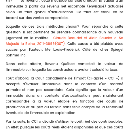
(iii) Le revenu : cette méthode consiste à établir la valeur d’un
immeuble à partir du revenu net escompté (envisagé) actualisé
selon un taux global d’actualisation. Ce taux est établi en se
basant sur des ventes comparables.
Laquelle de ces trois méthodes choisir? Pour répondre à cette
question, il est pertinent de prendre connaissance d’un nouveau
jugement en la matière :
Claude Beaudet et Alain Saucier c. Sa
Majesté la Reine, 2011-3699(GST)
. Cette cause a été plaidée avec
succès par l'auteur, Me Louis-Frédérick Côté de chez Spiegel
Sohmer Inc.
Dans cette affaire, Revenu Québec contestait la valeur de
l’immeuble sur laquelle les constructeurs avaient calculé la taxe.
Tout d’abord, la Cour canadienne de l’impôt (ci-après « CCI ») a
accepté d’évaluer l’immeuble dans le contexte d’un marché
primaire et non pas secondaire. Cela signifie que la valeur d’un
immeuble dans un contexte d’autocotisation peut maintenant
correspondre à la valeur établie en fonction des coûts de
production et du prix du terrain sans tenir compte de la rentabilité
éventuelle de l’immeuble en exploitation.
Par la suite, la CCI a décidé d’utiliser le coût réel des contribuables.
En effet, puisque les coûts réels étaient disponibles et que ces coûts