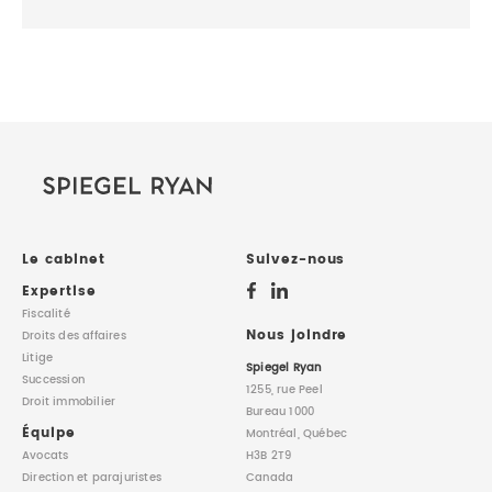
Le cabinet
Suivez-nous
Expertise
Fiscalité
Nous joindre
Droits des affaires
Litige
Spiegel Ryan
Succession
1255, rue Peel
Droit immobilier
Bureau 1000
Équipe
Montréal, Québec
Avocats
H3B 2T9
Direction
et parajuristes
Canada