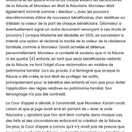
Madame et les quatre enfants du couple étaient les bénéficiaires
de la fiducie, et Monsieur en était le fiduciaire. Monsieur était
également nommé comme « électeur », avec les pouvoirs
discrétionnaires d'élire de nouveaux bénéficiaires, d'en destituer ou
d'établir la valeur de la part de chaque bénéficiaire. (Monsieur a
éventuellement signé un autre document renonçant à ces droits et
pouvoirs.) Lorsque Madame est décédée en 2015, sa succession a
intenté une action et réclamé la moitié de la valeur de la résidence
familiale, comme si Monsieur l'avait achetée et détenue
personnellement. Monsieur a contesté et soutenu que ni la fiducie
ni les quatre (4) enfants, en tant que seuls bénéficiaires restants
de la fiducie, ne font l'objet d'une réclamation en matière de
patrimoine familial. Lors du procès, il a témoigné que lorsque la
fiducie a été créée, le but était de protéger les actifs,
principalement pour le bénéfice des enfants et non pas pour éviter
l'application des règles relatives au patrimoine familial. Son
témoignage n'a pas été contredit.
La Cour d'appel a décidé, à l'unanimité, que Monsieur Karam avait
raison et que je juge avait erré en parlant de « lever le voile
fiduciaire », ajoutant que l'on doit tenir compte, dans chaque cas,
des faits et des circonstances entourant la création de la fiducie.
De plus, la Cour d'appel a conclu qu'il n'y avait pas de preuve que