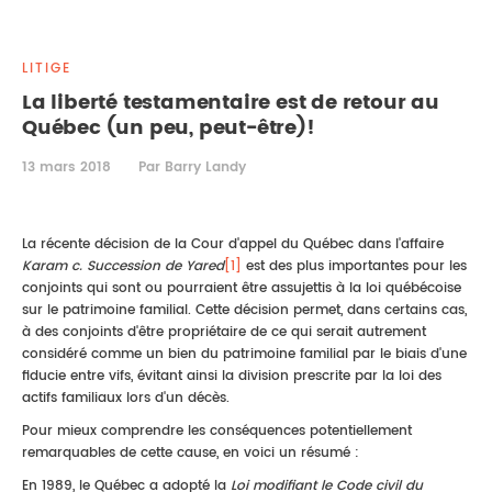
DROIT IMMOBILIER
STAGES
CONTACTEZ-NOUS
LITIGE
PROPRIÉTÉ INTELLECTUELLE
La liberté testamentaire est de retour au
Québec (un peu, peut-être)!
DROIT DE LA FAMILLE
13 mars 2018
Par Barry Landy
La récente décision de la Cour d'appel du Québec dans l'affaire
Karam c. Succession de Yared
[1]
est des plus importantes pour les
conjoints qui sont ou pourraient être assujettis à la loi québécoise
sur le patrimoine familial. Cette décision permet, dans certains cas,
à des conjoints d'être propriétaire de ce qui serait autrement
considéré comme un bien du patrimoine familial par le biais d'une
fiducie entre vifs, évitant ainsi la division prescrite par la loi des
actifs familiaux lors d'un décès.
Pour mieux comprendre les conséquences potentiellement
remarquables de cette cause, en voici un résumé :
En 1989, le Québec a adopté la
Loi modifiant le Code civil du