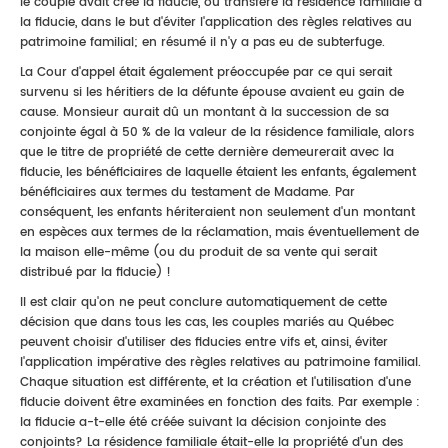
le couple avait créé la fiducie, ou transféré la résidence familiale à
la fiducie, dans le but d'éviter l'application des règles relatives au
patrimoine familial; en résumé il n'y a pas eu de subterfuge.
La Cour d'appel était également préoccupée par ce qui serait
survenu si les héritiers de la défunte épouse avaient eu gain de
cause. Monsieur aurait dû un montant à la succession de sa
conjointe égal à 50 % de la valeur de la résidence familiale, alors
que le titre de propriété de cette dernière demeurerait avec la
fiducie, les bénéficiaires de laquelle étaient les enfants, également
bénéficiaires aux termes du testament de Madame. Par
conséquent, les enfants hériteraient non seulement d'un montant
en espèces aux termes de la réclamation, mais éventuellement de
la maison elle-même (ou du produit de sa vente qui serait
distribué par la fiducie) !
Il est clair qu'on ne peut conclure automatiquement de cette
décision que dans tous les cas, les couples mariés au Québec
peuvent choisir d'utiliser des fiducies entre vifs et, ainsi, éviter
l'application impérative des règles relatives au patrimoine familial.
Chaque situation est différente, et la création et l'utilisation d'une
fiducie doivent être examinées en fonction des faits. Par exemple :
la fiducie a-t-elle été créée suivant la décision conjointe des
conjoints? La résidence familiale était-elle la propriété d'un des