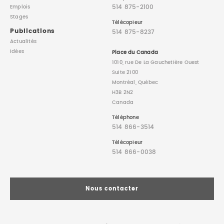
514 875-2100
Emplois
Stages
Télécopieur
Publications
514 875-8237
Actualités
Idées
Place du Canada
1010, rue De La Gauchetière Ouest
Suite 2100
Montréal, Québec
H3B 2N2
Canada
Téléphone
514 866-3514
Télécopieur
514 866-0038
Nous contacter