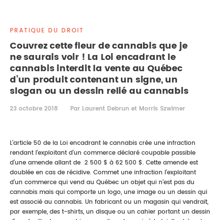
DROIT IMMOBILIER
STAGES
CONTACTEZ-NOUS
PRATIQUE DU DROIT
PROPRIÉTÉ INTELLECTUELLE
Couvrez cette fleur de cannabis que je
ne saurais voir ! La Loi encadrant le
DROIT DE LA FAMILLE
cannabis interdit la vente au Québec
d’un produit contenant un signe, un
slogan ou un dessin relié au cannabis
23 octobre 2018
Par Laurent Debrun et Morris Szwimer
L’article 50 de la Loi encadrant le cannabis crée une infraction
rendant l’exploitant d’un commerce déclaré coupable passible
d’une amende allant de 2 500 $ à 62 500 $. Cette amende est
doublée en cas de récidive. Commet une infraction l’exploitant
d’un commerce qui vend au Québec un objet qui n’est pas du
cannabis mais qui comporte un logo, une image ou un dessin qui
est associé au cannabis. Un fabricant ou un magasin qui vendrait,
par exemple, des t-shirts, un disque ou un cahier portant un dessin