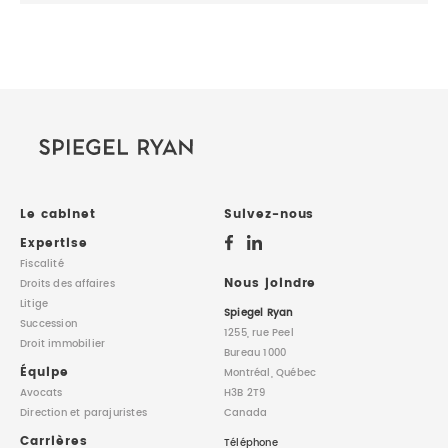
Le cabinet
Suivez-nous
Expertise
Fiscalité
Nous joindre
Droits des affaires
Litige
Spiegel Ryan
Succession
1255, rue Peel
Droit immobilier
Bureau 1000
Équipe
Montréal, Québec
Avocats
H3B 2T9
Direction
et parajuristes
Canada
Carrières
Téléphone