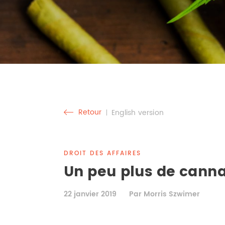
Retour
English version
DROIT DES AFFAIRES
Un peu plus de canna
22 janvier 2019
Par Morris Szwimer