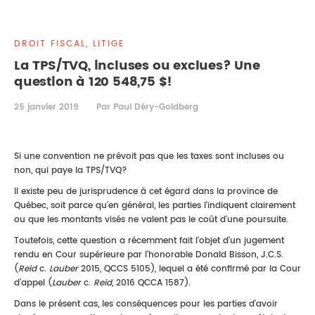
DROIT IMMOBILIER
STAGES
CONTACTEZ-NOUS
DROIT FISCAL, LITIGE
PROPRIÉTÉ INTELLECTUELLE
La TPS/TVQ, incluses ou exclues? Une
question à 120 548,75 $!
DROIT DE LA FAMILLE
25 janvier 2019
Par Paul Déry-Goldberg
Si une convention ne prévoit pas que les taxes sont incluses ou
non, qui paye la TPS/TVQ?
Il existe peu de jurisprudence à cet égard dans la province de
Québec, soit parce qu'en général, les parties l'indiquent clairement
ou que les montants visés ne valent pas le coût d'une poursuite.
Toutefois, cette question a récemment fait l'objet d'un jugement
rendu en Cour supérieure par l'honorable Donald Bisson, J.C.S.
(
Reid
c.
Lauber
2015, QCCS 5105), lequel a été confirmé par la Cour
d'appel (
Lauber
c.
Reid
, 2016 QCCA 1587).
Dans le présent cas, les conséquences pour les parties d'avoir