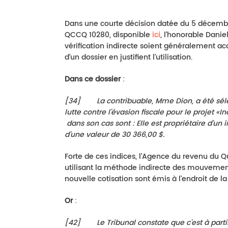
Dans une courte décision datée du 5 décembr
QCCQ 10280, disponible
ici
, l’honorable Dani
vérification indirecte soient généralement ac
d’un dossier en justifient l’utilisation.
Dans ce dossier
:
[
34
]
La contribuable, Mme Dion, a été sél
lutte contre l’évasion fiscale pour le projet «I
dans son cas sont : Elle est propriétaire d’u
d’une valeur de 30 366,00 $
.
Forte de ces indices, l’Agence du revenu du 
utilisant la méthode indirecte des mouvements 
nouvelle cotisation sont émis à l’endroit de l
Or
:
[
42
]
Le Tribunal constate que c’est à part