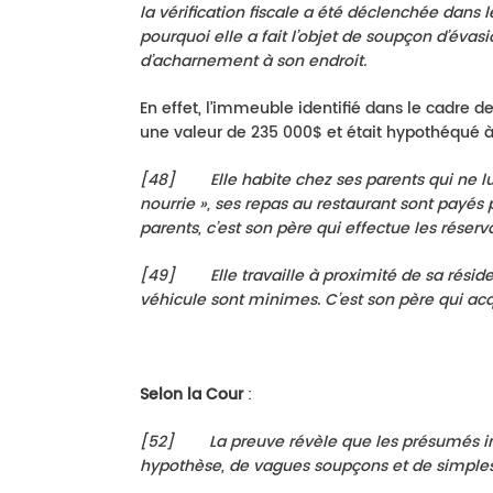
la vérification fiscale a été déclenchée dans
pourquoi elle a fait l’objet de soupçon d’évasi
d’acharnement à son endroit.
En effet, l’immeuble identifié dans le cadre 
une valeur de 235 000$ et était hypothéqué à 
[
48
]
Elle habite chez ses parents qui ne l
nourrie », ses repas au restaurant sont payés
parents, c’est son père qui effectue les réserv
[
49
]
Elle travaille à proximité de sa rési
véhicule sont minimes. C’est son père qui acqu
Selon la Cour
:
[
52
]
La preuve révèle que les
présumés ind
hypothèse, de vagues soupçons et de simples