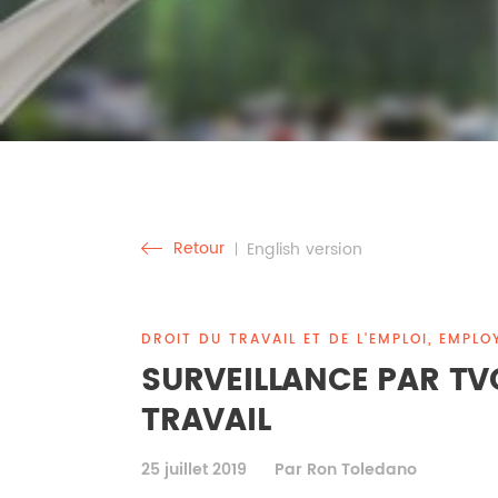
Retour
English version
DROIT DU TRAVAIL ET DE L'EMPLOI, EMPLOY
SURVEILLANCE PAR TVC
TRAVAIL
25 juillet 2019
Par Ron Toledano