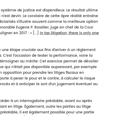
ystème de justice est dispendieux. Le résultat ultime
n’est devin. Le corolaire de cette âpre réalité entraîne
diciarisés s’illustre souvent comme la meilleure option
onorable Eugene P. Rossiter, juge en chef de la Cour
ligner en 2017 : « […]
in tax litigation, there is only one
e une étape cruciale aux fins d’arriver à un règlement
. C’est l’occasion de tester la performance, voire la
 à témoigner au mérite. Cet exercice permet de dévoiler
e qui n’était pas disponible auparavant, par exemple
n opposition pour prendre les litiges fiscaux en
orte à peser le pour et le contre, à calculer le risque
procès et à anticiper le sort d’un jugement éventuel au
océder à un interrogatoire préalable, avant ou après
t en litige. Également, outre les parties au litige
préalable, il est également possible pour une partie