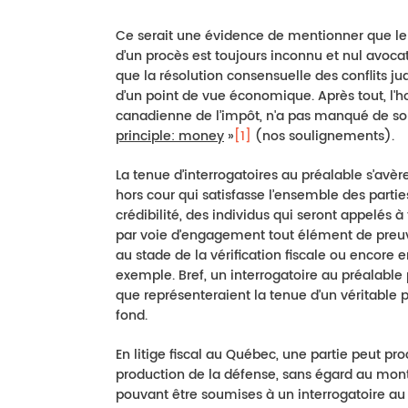
Ce serait une évidence de mentionner que le s
d’un procès est toujours inconnu et nul avocat 
que la résolution consensuelle des conflits ju
d’un point de vue économique. Après tout, l'h
canadienne de l’impôt, n'a pas manqué de sou
principle: money
»
[1]
(nos soulignements).
La tenue d’interrogatoires au préalable s’avèr
hors cour qui satisfasse l’ensemble des parties
crédibilité, des individus qui seront appelés
par voie d’engagement tout élément de preuv
au stade de la vérification fiscale ou encore e
exemple. Bref, un interrogatoire au préalable p
que représenteraient la tenue d’un véritable 
fond.
En litige fiscal au Québec, une partie peut pr
production de la défense, sans égard au montan
pouvant être soumises à un interrogatoire au 