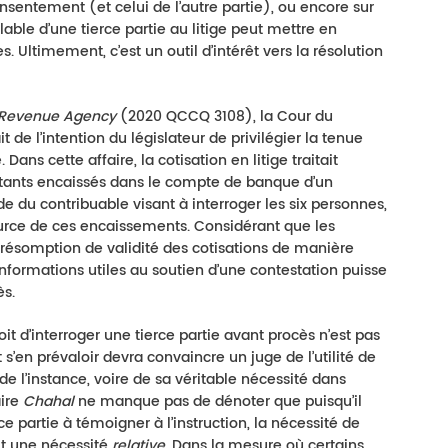
nsentement (et celui de l’autre partie), ou encore sur
alable d’une tierce partie au litige peut mettre en
. Ultimement, c’est un outil d’intérêt vers la résolution
Revenue Agency
(2020 QCCQ 3108), la Cour du
 de l’intention du législateur de privilégier la tenue
Dans cette affaire, la cotisation en litige traitait
ants encaissés dans le compte de banque d’un
de du contribuable visant à interroger les six personnes,
 source de ces encaissements. Considérant que les
présomption de validité des cotisations de manière
informations utiles au soutien d’une contestation puisse
ès.
it d’interroger une tierce partie avant procès n’est pas
t s’en prévaloir devra convaincre un juge de l’utilité de
de l’instance, voire de sa véritable nécessité dans
aire
Chahal
ne manque pas de dénoter que puisqu’il
e partie à témoigner à l’instruction, la nécessité de
ait une nécessité
relative
. Dans la mesure où certains