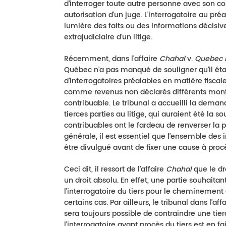
d’interroger toute autre personne avec son co
autorisation d’un juge. L’interrogatoire au pré
lumière des faits ou des informations décisives
extrajudiciaire d’un litige.
Récemment, dans l’affaire
Chahal
v.
Quebec 
Québec n’a pas manqué de souligner qu’il était
d’interrogatoires préalables en matière fiscale. 
comme revenus non déclarés différents mont
contribuable. Le tribunal a accueilli la deman
tierces parties au litige, qui auraient été la
contribuables ont le fardeau de renverser la 
générale, il est essentiel que l’ensemble des 
être divulgué avant de fixer une cause à proc
Ceci dit, il ressort de l’affaire
Chahal
que le dro
un droit absolu. En effet, une partie souhaitan
l’interrogatoire du tiers pour le cheminement 
certains cas. Par ailleurs, le tribunal dans l’aff
sera toujours possible de contraindre une tierc
l’interrogatoire avant procès du tiers est en f