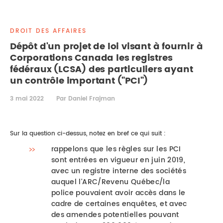
DROIT IMMOBILIER
STAGES
CONTACTEZ-NOUS
DROIT DES AFFAIRES
PROPRIÉTÉ INTELLECTUELLE
Dépôt d'un projet de loi visant à fournir à
Corporations Canada les registres
DROIT DE LA FAMILLE
fédéraux (LCSA) des particuliers ayant
un contrôle important ("PCI")
3 mai 2022
Par Daniel Frajman
Sur la question ci-dessus, notez en bref ce qui suit :
rappelons que les règles sur les PCI
sont entrées en vigueur en juin 2019,
avec un registre interne des sociétés
auquel l'ARC/Revenu Québec/la
police pouvaient avoir accès dans le
cadre de certaines enquêtes, et avec
des amendes potentielles pouvant