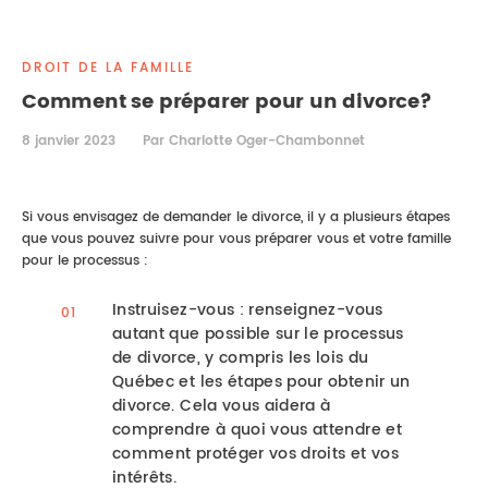
DROIT IMMOBILIER
STAGES
CONTACTEZ-NOUS
DROIT DE LA FAMILLE
PROPRIÉTÉ INTELLECTUELLE
Comment se préparer pour un divorce?
DROIT DE LA FAMILLE
8 janvier 2023
Par Charlotte Oger-Chambonnet
Si vous envisagez de demander le divorce, il y a plusieurs étapes
que vous pouvez suivre pour vous préparer vous et votre famille
pour le processus :
Instruisez-vous : renseignez-vous
autant que possible sur le processus
de divorce, y compris les lois du
Québec et les étapes pour obtenir un
divorce. Cela vous aidera à
comprendre à quoi vous attendre et
comment protéger vos droits et vos
intérêts.