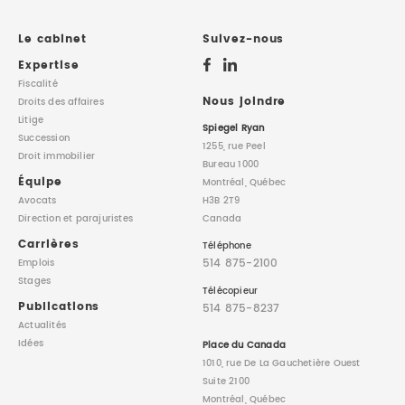
Le cabinet
Suivez-nous
Expertise
Fiscalité
Nous joindre
Droits des affaires
Litige
Spiegel Ryan
Succession
1255, rue Peel
Droit immobilier
Bureau 1000
Équipe
Montréal, Québec
Avocats
H3B 2T9
Direction
et parajuristes
Canada
Carrières
Téléphone
514 875-2100
Emplois
Stages
Télécopieur
Publications
514 875-8237
Actualités
Idées
Place du Canada
1010, rue De La Gauchetière Ouest
Suite 2100
Montréal, Québec