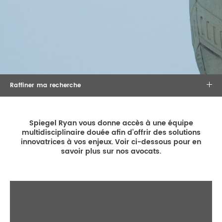
DROIT IMMOBILIER
STAGES
CONTACTEZ-NOUS
PROPRIÉTÉ INTELLECTUELLE
DROIT DE LA FAMILLE
Raffiner ma recherche
Spiegel Ryan vous donne accès à une équipe
multidisciplinaire douée afin d’offrir des solutions
×
×
Droit fiscal
innovatrices à vos enjeux. Voir ci-dessous pour en
savoir plus sur nos avocats.