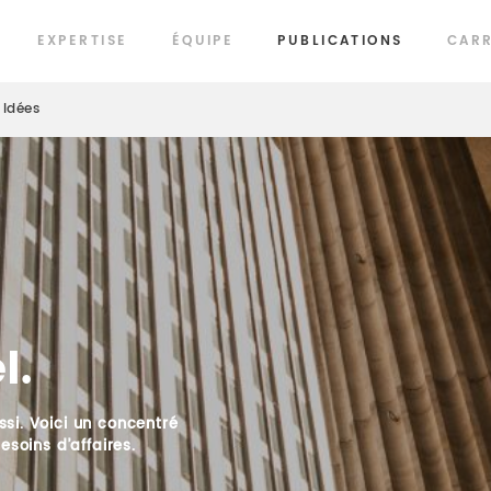
EXPERTISE
ÉQUIPE
PUBLICATIONS
CARR
Idées
l.
si. Voici un concentré
esoins d’affaires.