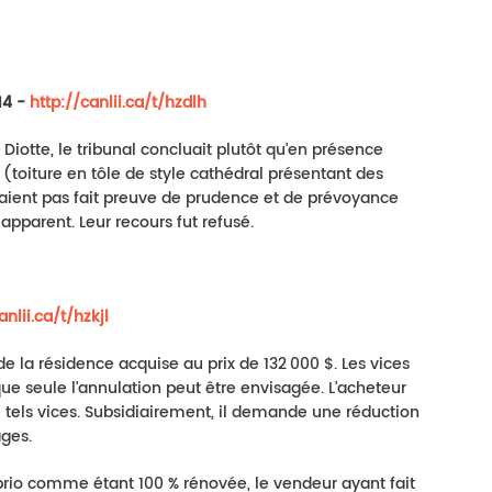
14 -
http://canlii.ca/t/hzdlh
 Diotte, le tribunal concluait plutôt qu’en présence
 (toiture en tôle de style cathédral présentant des
’avaient pas fait preuve de prudence et de prévoyance
apparent. Leur recours fut refusé.
anlii.ca/t/hzkjl
e la résidence acquise au prix de 132 000 $. Les vices
que seule l’annulation peut être envisagée. L’acheteur
 tels vices. Subsidiairement, il demande une réduction
ages.
prio comme étant 100 % rénovée, le vendeur ayant fait