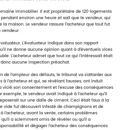
maine immobilier. Il est propriétaire de 120 logements
n pendant environ une heure et sait que le vendeur, qui
 la maison. Le vendeur rassure l’acheteur que tout fut
u vendeur.
évaluateur. L’évaluateur indique dans son rapport
qu’il ne donne aucune opinion quant à d’éventuels vices
le. L’acheteur admet que tout ce qui l’intéressait était
it donc aucune inspection préachat.
n de l’ampleur des défauts, le tribunal va s’attarder aux
l’acheteur et qui, se révélant fausses, ont induit
 a vicié son consentement et l’excuse des conséquences
ar exemple, le vendeur avait indiqué à l’acheteur qu’il
reposerait sur une dalle de ciment. Ceci était faux à la
ce vide fut découvert infesté de champignons et de
 à l’acheteur, avant la vente, certains problèmes
 qu’il a sciemment omis de révéler ou qu’il a
sponsabilité et dégager l’acheteur des conséquences