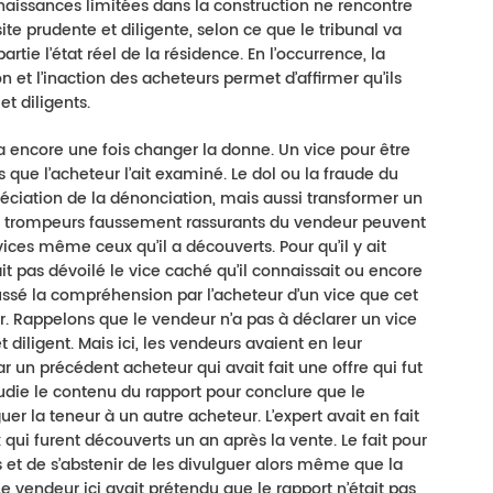
nnaissances limitées dans la construction ne rencontre
ite prudente et diligente, selon ce que le tribunal va
rtie l’état réel de la résidence. En l’occurrence, la
n et l’inaction des acheteurs permet d’affirmer qu’ils
t diligents.
 encore une fois changer la donne. Un vice pour être
que l’acheteur l’ait examiné. Le dol ou la fraude du
éciation de la dénonciation, mais aussi transformer un
os trompeurs faussement rassurants du vendeur peuvent
ices même ceux qu’il a découverts. Pour qu’il y ait
it pas dévoilé le vice caché qu’il connaissait ou encore
aussé la compréhension par l’acheteur d’un vice que cet
r. Rappelons que le vendeur n’a pas à déclarer un vice
diligent. Mais ici, les vendeurs avaient en leur
 un précédent acheteur qui avait fait une offre qui fut
étudie le contenu du rapport pour conclure que le
guer la teneur à un autre acheteur. L’expert avait en fait
i furent découverts un an après la vente. Le fait pour
s et de s’abstenir de les divulguer alors même que la
e vendeur ici avait prétendu que le rapport n’était pas