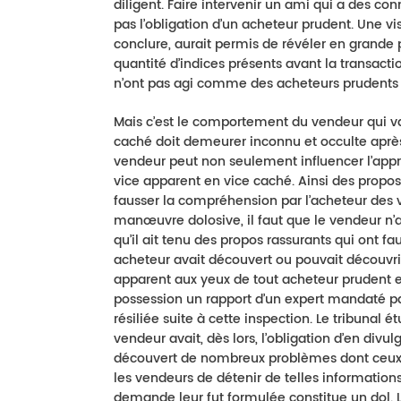
diligent. Faire intervenir un ami qui a des co
pas l’obligation d’un acheteur prudent. Une vis
conclure, aurait permis de révéler en grande pa
quantité d’indices présents avant la transactio
n’ont pas agi comme des acheteurs prudents e
Mais c’est le comportement du vendeur qui va
caché doit demeurer inconnu et occulte après 
vendeur peut non seulement influencer l’appr
vice apparent en vice caché. Ainsi des prop
fausser la compréhension par l’acheteur des v
manœuvre dolosive, il faut que le vendeur n’a
qu’il ait tenu des propos rassurants qui ont f
acheteur avait découvert ou pouvait découvri
apparent aux yeux de tout acheteur prudent et 
possession un rapport d’un expert mandaté par
résiliée suite à cette inspection. Le tribunal 
vendeur avait, dès lors, l’obligation d’en divul
découvert de nombreux problèmes dont ceux qu
les vendeurs de détenir de telles information
demande leur fut formulée constitue un dol. L