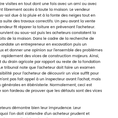
re visites en tout dont une fois avec un ami ou avec
nt librement accès à toute la maison. Le vendeur
us-sol due à la pluie et à la fonte des neiges tout en
 suite des travaux correctifs. Un peu avant la vente
endeur fit réparer la toiture en prévenant l’acheteur.
survient au sous-sol puis les acheteurs constatent la
oits de la maison. Dans le cadre de la recherche de
ur mandate un entrepreneur en excavation puis un
ieux et donner une opinion sur l’ensemble des problèmes
e rapidement des vices de construction majeurs. Ainsi,
 du drain agricole par rapport au reste de la fondation
s. Le tribunal note que l’acheteur doit faire un examen
ibilité pour l’acheteur de découvrir un vice suffit pour
rs n’ont pas fait appel à un inspecteur avant l’achat, mais
générales en ébénisterie. Normalement, ceci est
e son fardeau de prouver que les défauts sont des vices
cheteurs démontre bien leur imprudence. Leur
uoi l’on doit s’attendre d’un acheteur prudent et