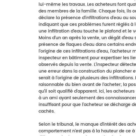
lui-même les travaux. Les acheteurs font quat
des membres de la famille. Chaque fois, ils o
déclare la présence d’infiltrations d’eau au so
indiquant que ces problèmes furent réglés à la
une infiltration d’eau touche le plafond et le v
Moins d’un an après la vente, un dégât d’eau 
présence de flaques d’eau dans certains endr
l’origine de ces infiltrations d’eau, l’achete
inspecteur en bâtiment pour expertiser les l
observés depuis la vente. L’inspecteur détect
une erreur dans la construction du plancher et
serait à l’origine de plusieurs des infiltration
raisonnable du bien avant de l’acheter; la poss
qu’il soit qualifié d’apparent. Ici, les acheteu
à un ami ayant seulement des connaissances 
insuffisant pour que l’acheteur se décharge d
cachés.
Selon le tribunal, le manque d’intérêt des a
comportement n’est pas à la hauteur de ce à q