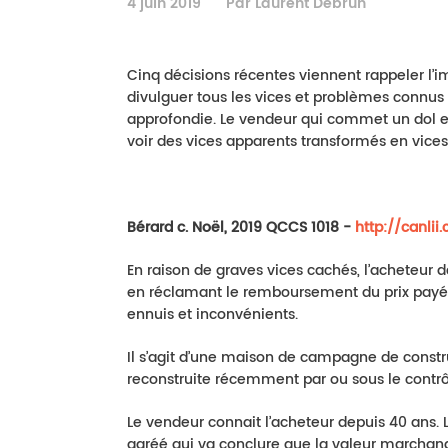
4 juin 2019
Par Laurent Debrun
Cinq décisions récentes viennent rappeler l
divulguer tous les vices et problèmes connus
approfondie. Le vendeur qui commet un dol en
voir des vices apparents transformés en vices 
Bérard c. Noël, 2019 QCCS 1018 -
http://canlii
En raison de graves vices cachés, l’acheteur
en réclamant le remboursement du prix payé 
ennuis et inconvénients.
Il s’agit d’une maison de campagne de construc
reconstruite récemment par ou sous le contrô
Le vendeur connait l’acheteur depuis 40 ans. 
agréé qui va conclure que la valeur marchand