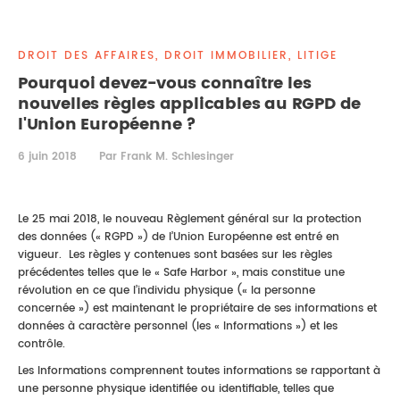
DROIT IMMOBILIER
STAGES
CONTACTEZ-NOUS
DROIT DES AFFAIRES, DROIT IMMOBILIER, LITIGE
PROPRIÉTÉ INTELLECTUELLE
Pourquoi devez-vous connaître les
nouvelles règles applicables au RGPD de
DROIT DE LA FAMILLE
l'Union Européenne ?
6 juin 2018
Par Frank M. Schlesinger
Le 25 mai 2018, le nouveau Règlement général sur la protection
des données (« RGPD ») de l’Union Européenne est entré en
vigueur. Les règles y contenues sont basées sur les règles
précédentes telles que le « Safe Harbor », mais constitue une
révolution en ce que l’individu physique (« la personne
concernée ») est maintenant le propriétaire de ses informations et
données à caractère personnel (les « Informations ») et les
contrôle.
Les Informations comprennent toutes informations se rapportant à
une personne physique identifiée ou identifiable, telles que