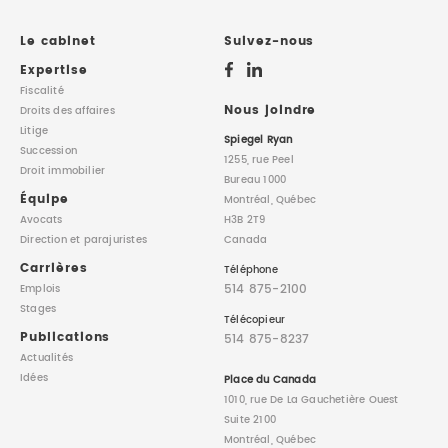
Le cabinet
Suivez-nous
Expertise
Fiscalité
Nous joindre
Droits des affaires
Litige
Spiegel Ryan
Succession
1255, rue Peel
Droit immobilier
Bureau 1000
Équipe
Montréal, Québec
Avocats
H3B 2T9
Direction
et parajuristes
Canada
Carrières
Téléphone
514 875-2100
Emplois
Stages
Télécopieur
Publications
514 875-8237
Actualités
Idées
Place du Canada
1010, rue De La Gauchetière Ouest
Suite 2100
Montréal, Québec