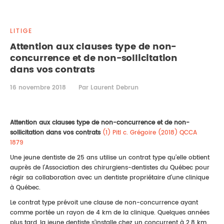
DROIT IMMOBILIER
STAGES
CONTACTEZ-NOUS
LITIGE
PROPRIÉTÉ INTELLECTUELLE
Attention aux clauses type de non-
concurrence et de non-sollicitation
DROIT DE LA FAMILLE
dans vos contrats
16 novembre 2018
Par Laurent Debrun
Attention aux clauses type de non-concurrence et de non-
sollicitation dans vos contrats
(1) Pitl c. Grégoire (2018) QCCA
1879
Une jeune dentiste de 25 ans utilise un contrat type qu’elle obtient
auprès de l’Association des chirurgiens-dentistes du Québec pour
régir sa collaboration avec un dentiste propriétaire d’une clinique
à Québec.
Le contrat type prévoit une clause de non-concurrence ayant
comme portée un rayon de 4 km de la clinique. Quelques années
plus tard, la jeune dentiste s’installe chez un concurrent à 2.8 km