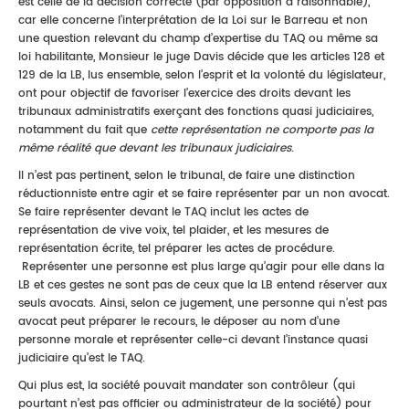
est celle de la décision correcte (par opposition à raisonnable),
car elle concerne l’interprétation de la Loi sur le Barreau et non
une question relevant du champ d’expertise du TAQ ou même sa
loi habilitante, Monsieur le juge Davis décide que les articles 128 et
129 de la LB, lus ensemble, selon l’esprit et la volonté du législateur,
ont pour objectif de favoriser l’exercice des droits devant les
tribunaux administratifs exerçant des fonctions quasi judiciaires,
notamment du fait que
cette représentation ne comporte pas la
même réalité que devant les tribunaux judiciaires
.
Il n’est pas pertinent, selon le tribunal, de faire une distinction
réductionniste entre agir et se faire représenter par un non avocat.
Se faire représenter devant le TAQ inclut les actes de
représentation de vive voix, tel plaider, et les mesures de
représentation écrite, tel préparer les actes de procédure.
Représenter une personne est plus large qu’agir pour elle dans la
LB et ces gestes ne sont pas de ceux que la LB entend réserver aux
seuls avocats. Ainsi, selon ce jugement, une personne qui n’est pas
avocat peut préparer le recours, le déposer au nom d’une
personne morale et représenter celle-ci devant l’instance quasi
judiciaire qu’est le TAQ.
Qui plus est, la société pouvait mandater son contrôleur (qui
pourtant n’est pas officier ou administrateur de la société) pour