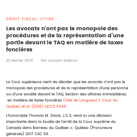
DROIT IMMOBILIER
STAGES
CONTACTEZ-NOUS
DROIT FISCAL, LITIGE
PROPRIÉTÉ INTELLECTUELLE
Les avocats n'ont pas le monopole des
procédures et de la représentation d’une
DROIT DE LA FAMILLE
partie devant le TAQ en matière de taxes
foncières
22 février 2019
Par Laurent Debrun
La Cour supérieure vient de décider que les avocats n'ont pas le
monopole des procédures et de la représentation d’une personne
ou d’une société devant le TAQ, Section des affaires immobilières,
en matière de taxes foncières
(Ville de Longueuil c. Cour du
Québec et al. (2018) QCCS 5546
.
L’honorable Thomas M. Davis, J.C.S, rend ici une décision
importante dans la foulée de l’arrêt de la Cour suprême du
Canada dans Barreau du Québec c. Québec (Procureure
générale) 2017 CSC 56.