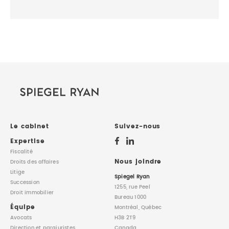
Le cabinet
Suivez-nous
Expertise
Fiscalité
Nous joindre
Droits des affaires
Litige
Spiegel Ryan
Succession
1255, rue Peel
Droit immobilier
Bureau 1000
Équipe
Montréal, Québec
Avocats
H3B 2T9
Direction
et parajuristes
Canada