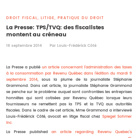
DROIT IMMOBILIER
STAGES
CONTACTEZ-NOUS
DROIT FISCAL, LITIGE, PRATIQUE DU DROIT
PROPRIÉTÉ INTELLECTUELLE
La Presse: TPS/TVQ: des fiscalistes
montent au créneau
DROIT DE LA FAMILLE
16 septembre 2014
Par Louis-Frédérick Côté
La Presse a publié
un article concernant l’administration des taxes
à la consommation par Revenu Québec dans l’édition du mardi 9
septembre 2014
, sous la plume de la journaliste Stéphanie
Grammond. Dans cet article, la journaliste Stéphanie Grammond
se penche sur le problème auquel sont confrontées les entreprises
honnêtes qui sont cotisées par Revenu Québec lorsque leurs
fournisseurs ne remettent pas la TPS et la TVQ aux autorités
fiscales. Dans le cadre de cet article, Mme Grammond a interviewé
Louis-Frédérick Côté, avocat en litige fiscal chez
Spiegel Sohmer
Inc.
La Presse published
an article regarding Revenu Quebec’s